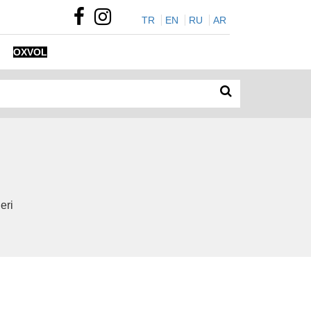
TR
EN
RU
AR
OXVOL
eri