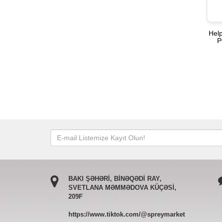
Help
P
BAKI ŞƏHƏRİ, BİNƏQƏDİ RAY,
SVETLANA MƏMMƏDOVA KÜÇƏSİ,
209F
https://www.tiktok.com/@spreymarket