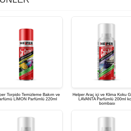
per Torpido Temizleme Bakım ve
Helper Araç içi ve Klima Koku Gi
arfümü LİMON Parfümlü 220ml
LAVANTA Parfümlü 200ml k
bombası