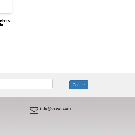
derici
oku
info@oxvol.com