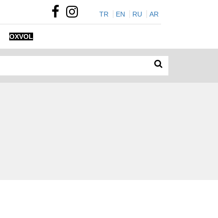
TR
EN
RU
AR
OXVOL