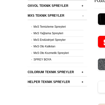
OXVOL TEKNIK SPREYLER
+
MXS TEKNIK SPREYLER
-
-
MxS Temizleme Spreyleri
-
MxS Yağlama Spreyleri
-
MxS Endüstriyel Spreyler
-
MxS Oto Katkıları
-
MxS Oto Kozmetik Spreyleri
-
SPREY BOYA
COLORIUM TEKNIK SPREYLER
+
HELPER TEKNIK SPREYLER
+