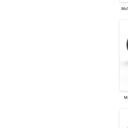
MxS
M