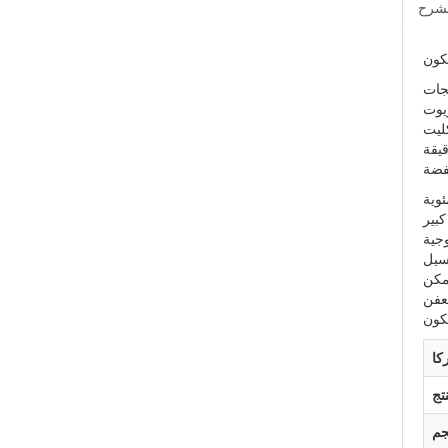
لشرح
كون
تر ،
زيوت
كليت
قيقة
بير
وجية
سيل
ممكن
عفن
كون
كا
تج
جم