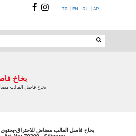
TR
EN
RU
AR
OXVOL بخا
L