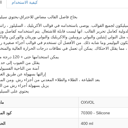
كيفية الاستخدام
ا
بخاخ فاصل القالب مضاض للاحتراق-يحتوي سيلي
ن لجميع القوالب. يوصى باستخدامه في قوالب الأكريليك ، السليلوز ، راتنجات ABS ، البوليس
لدولية كعامل تحرير القالب. انها ليست قابلة للاشتعال. يتم استخدامه كفاصل و
 البولي إيثيلين والبولي بروبيلين والاكريليك والبولي يوريثان والوركين والبا
زيلكون البوليمر وما شابه ذلك. من الأفضل أن تستخدم في قوالب أجزاء صغيرة ر
يمكن استخدامها حتى + 120 درجة مئوية
يقلل من العيوب إلى حد ك
آمنة من الناحية الفسيول
إزالتها بسهولة عن طريق الغ
بعد الطباعة ، الطلاء والطلاء المعدني من أجزاء رش. ومن ال
يزيل بسهولة أجزاء رش من ال
يحتوي على السيلي
OXVOL
مار
70300 - Silicone
كود المن
400 ml
الح