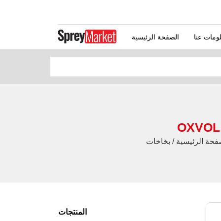
الصفحة الرئيسية
سية / بخاخات Oxvol التقنية / بخاخات تقنية صناعية / OXVOL بخاخ فاصل القالب مضاض للاحتراق-يحتوي
المنتجات