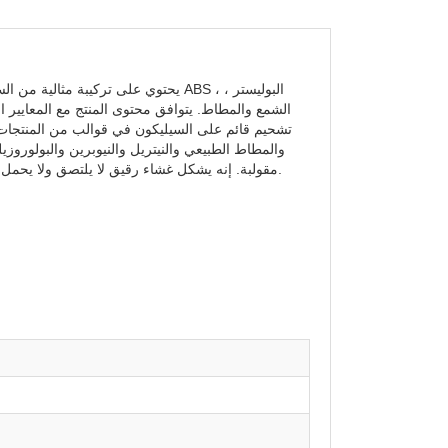
يحتوي على تركيبة مثالية من السيليكو
الشمع والمطاط. يتوافق محتوى المنتج مع المعايير ا
تشحيم قائم على السيليكون في قوالب من المنتجات مثل
والمطاط الطبيعي والنيتريل والنيوبرين والبولورو
مقولبة. إنه يشكل غشاء رقيق لا يلتصق ولا يحمل ، مما يقلل الاحتكاك. يمكن أن تعمل في نطاقات درجات الحرارة العالية والمنخفضة.