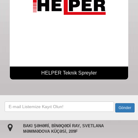
HELPER Teknik Spreyler
BAKI ŞƏHƏRİ, BİNƏQƏDİ RAY, SVETLANA
MƏMMƏDOVA KÜÇƏSİ, 209F