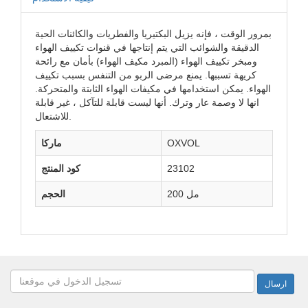
بمرور الوقت ، فإنه يزيل البكتيريا والفطريات والكائنات الحية
الدقيقة والشوائب التي يتم إنتاجها في قنوات تكييف الهواء
ومبخر تكييف الهواء (المبرد مكيف الهواء) بأمان مع رائحة
كريهة تسببها. يمنع مرضى الربو من التنفس بسبب تكييف
الهواء. يمكن استخدامها في مكيفات الهواء الثابتة والمتحركة.
انها لا وصمة عار وترك. أنها ليست قابلة للتآكل ، غير قابلة
للاشتعال.
OXVOL
ماركا
23102
كود المنتج
200 مل
الحجم