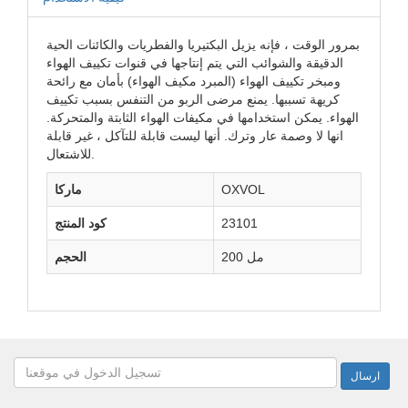
بمرور الوقت ، فإنه يزيل البكتيريا والفطريات والكائنات الحية
الدقيقة والشوائب التي يتم إنتاجها في قنوات تكييف الهواء
ومبخر تكييف الهواء (المبرد مكيف الهواء) بأمان مع رائحة
كريهة تسببها. يمنع مرضى الربو من التنفس بسبب تكييف
الهواء. يمكن استخدامها في مكيفات الهواء الثابتة والمتحركة.
انها لا وصمة عار وترك. أنها ليست قابلة للتآكل ، غير قابلة
للاشتعال.
OXVOL
ماركا
23101
كود المنتج
200 مل
الحجم