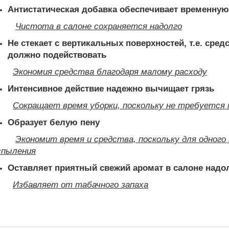
Антистатическая добавка обеспечивает временную
Чистота в салоне сохраняется надолго
Не стекает с вертикальных поверхностей, т.е. средс
должно подействовать
Экономия средства благодаря малому расходу
Интенсивное действие надежно вычищает грязь
Сокращает время уборки, поскольку не требуется
Образует белую пену
Экономит время и средства, поскольку для одног
спыления
Оставляет приятный свежий аромат в салоне надо
Избавляет от табачного запаха