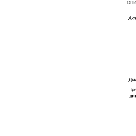
ОПИ
Акт
Ди
Пре
щит