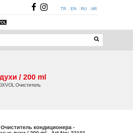
TR
EN
RU
AR
VOL
ухи / 200 ml
 OXVOL Очиститель
Очиститель кондиционера -