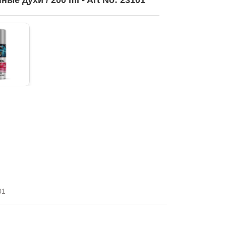
ые духи / 200 ml - Art No: 23101
01