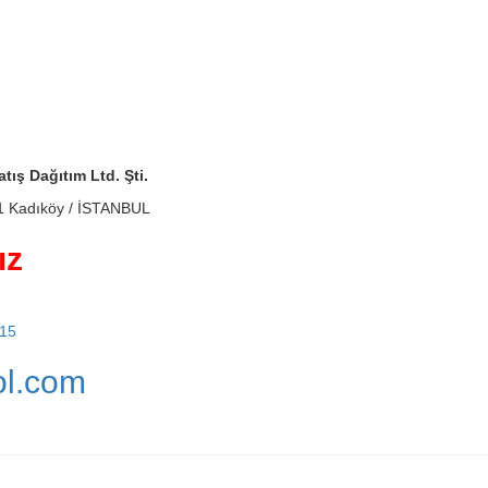
tış Dağıtım Ltd. Şti.
:1 Kadıköy / İSTANBUL
ız
 15
ol.com