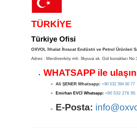
TÜRKİYE
Türkiye Ofisi
OXVOL İthalat İhracat Endüstri ve Petrol Ürünleri Sa
Adres : Merdivenköy mh. İlkyuva sk. Gül konakları No
WHATSAPP ile ulaşın
​Ali ŞENER
Whatsapp:
+90 532 394 00 77
+90 532 276 95
Emirhan EVCİ Whatsapp:
E-Posta:
info@oxv