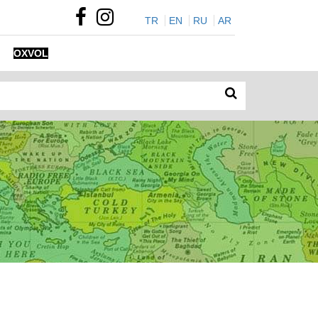
TR
EN
RU
AR
OXVOL