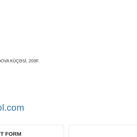
OVA KÜÇƏSİ, 209F.
ol.com
CT FORM