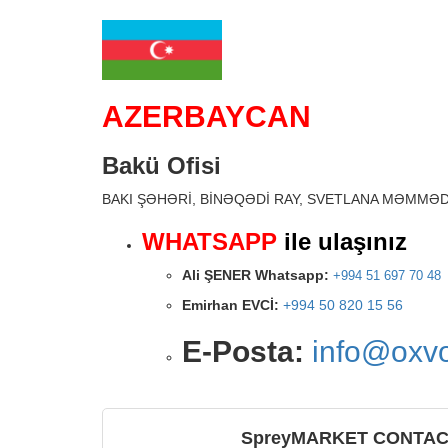
AZERBAYCAN
Bakü Ofisi
BAKI ŞƏHƏRİ, BİNƏQƏDİ RAY, SVETLANA MƏMMƏD
WHATSAPP
ile ulaşınız
Ali ŞENER Whatsapp
:
+994 51 697 70 48
Emirhan EVCİ:
+994 50 820 15 56
E-Posta:
info@oxv
SpreyMARKET CONTA