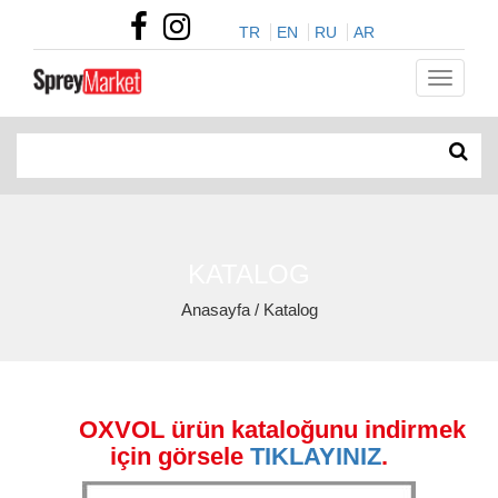
TR
EN
RU
AR
KATALOG
Anasayfa / Katalog
OXVOL ürün kataloğunu indirmek
için görsele
TIKLAYINIZ
.