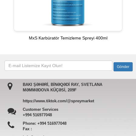
MxS Karbüratör Temizleme Spreyi 400ml
BAKI ŞƏHƏRİ, BİNƏQƏDİ RAY, SVETLANA
MƏMMƏDOVA KÜÇƏSİ, 209F
https://www.tiktok.com/@spreymarket
Customer Services
+994 516977048
Phone:
+994 516977048
Fax :