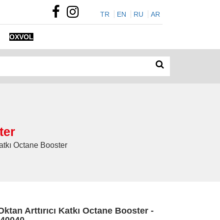
TR
EN
RU
AR
OXVOL
ter
Katkı Octane Booster
Oktan Arttırıcı Katkı Octane Booster -