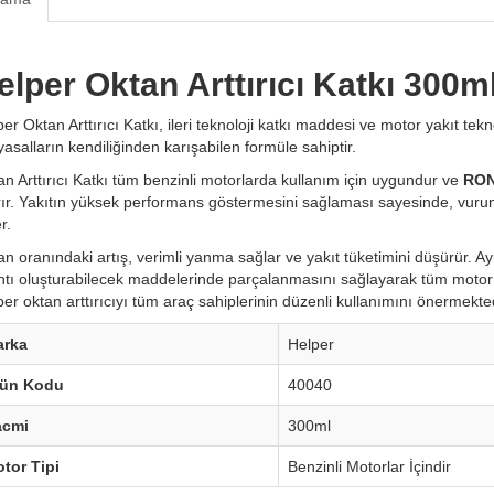
elper Oktan Arttırıcı Katkı 300m
er Oktan Arttırıcı Katkı, ileri teknoloji katkı maddesi ve motor yakıt tekn
asalların kendiliğinden karışabilen formüle sahiptir.
an Arttırıcı Katkı tüm benzinli motorlarda kullanım için uygundur ve
RO
ırır. Yakıtın yüksek performans göstermesini sağlaması sayesinde, vur
r.
n oranındaki artış, verimli yanma sağlar ve yakıt tüketimini düşürür. Ay
ıntı oluşturabilecek maddelerinde parçalanmasını sağlayarak tüm motor
er oktan arttırıcıyı tüm araç sahiplerinin düzenli kullanımını önermekte
arka
Helper
rün Kodu
40040
acmi
300ml
tor Tipi
Benzinli Motorlar İçindir