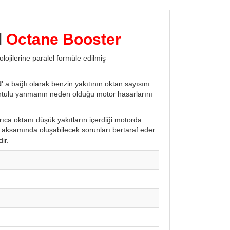
l
Octane Booster​
olojilerine paralel formüle edilmiş
N
' a bağlı olarak benzin yakıtının oktan sayısını
untulu yanmanın neden olduğu motor hasarlarını
rıca oktanı düşük yakıtların içerdiği motorda
 aksamında oluşabilecek sorunları bertaraf eder.
dir.