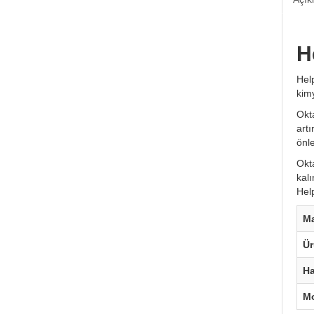
H
Help
kimy
Okt
art
önle
Okta
kal
Help
M
Ü
H
Mo