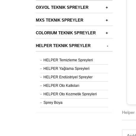
OXVOL TEKNIK SPREYLER
+
MXS TEKNIK SPREYLER
+
COLORIUM TEKNIK SPREYLER
+
HELPER TEKNIK SPREYLER
-
-
HELPER Temizleme Spreyleri
-
HELPER Yağlama Spreyleri
-
HELPER Endüstriyel Spreyler
-
HELPER Oto Katkıları
-
HELPER Oto Kozmetik Spreyleri
-
Sprey Boya
Helper
Açık