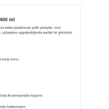
400 ml
ruz kalan paslanmaz çelik yüzeyler,
ınox
.
yüzeylere uygulandığında parlak bir görünüm
karşı korur,
 Gıda ile temasından kaçının.
ında kullanmayın.