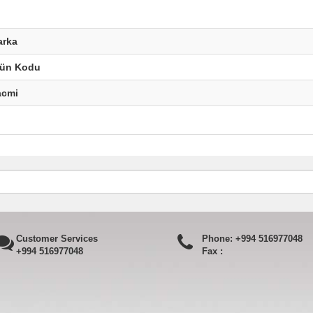
arka
rün Kodu
acmi
Customer Services
Phone:
+994 516977048
+994 516977048
Fax :