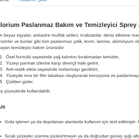
lorium Paslanmaz Bakım ve Temizleyici Sprey 
 beyaz eşyalar, ankastre mutfak setleri, tırabzanlar,
deniz etkisine ma
nsörler ve bunlar gibi tüm paslanmaz çelik, krom
,
lamine, alüminyum vb
layan temizleyici bakım ürünüdür.
Özel formülü sayesinde yağ kalıntısı bırakmadan temizler,
Yüzeyi parmak izlerine karşı dirençli hale getirir,
Anti-statik etkisi sayesinde tozlanmayı geciktirir,
Yüzeyde ince bir film tabakası oluşturarak
korozyona ve paslanmaya 
Çizikleri gizler.
y yüzeylerde kullanılabilir.
ARI
Gıda işlenen ya da depolanan alanlarda kullanım için test edilmiştir.
Sıcak yüzeyler üzerine püskürtmeyin ya da doğrudan güneş ışığı alt