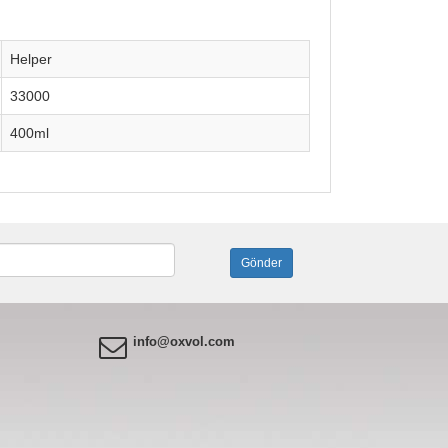
Helper
33000
400ml
info@oxvol.com