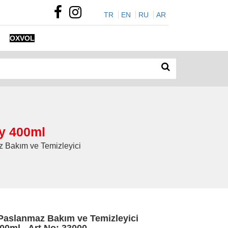
TR
EN
RU
AR
OXVOL
y 400ml
z Bakım ve Temizleyici
Paslanmaz Bakım ve Temizleyici