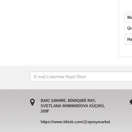
M
Ü
H
BAKI ŞƏHƏRİ, BİNƏQƏDİ RAY,
SVETLANA MƏMMƏDOVA KÜÇƏSİ,
209F
https://www.tiktok.com/@spreymarket