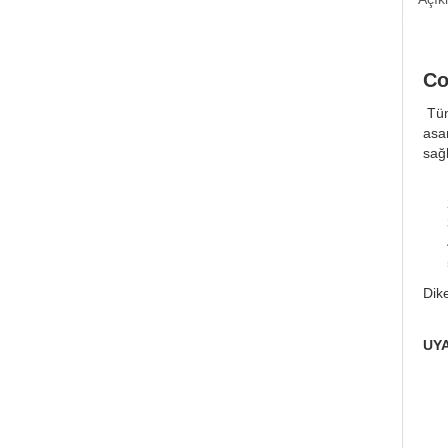
Co
Tüm
asa
sağ
Dike
UY