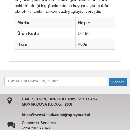
sektöründe (dikiş iğneleri dahil) kayganlaştırıcı ürün
olarak kullanılan silikon bazlı yağlayıcı spreydir.
Marka
Helper
Ürün Kodu
30150
Hacmi
400ml
BAKI ŞƏHƏRİ, BİNƏQƏDİ RAY, SVETLANA
MƏMMƏDOVA KÜÇƏSİ, 209F
https://www.tiktok.com/@spreymarket
Customer Services
+994 516977048