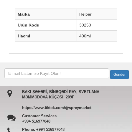
Marka
Helper
Ürün Kodu
30250
Hacmi
400ml
BAKI ŞƏHƏRİ, BİNƏQƏDİ RAY, SVETLANA
MƏMMƏDOVA KÜÇƏSİ, 209F
https://www.tiktok.com/@spreymarket
Customer Services
+994 516977048
Phone:
+994 516977048