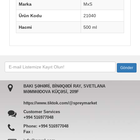
Marka
MxS
Ürün Kodu
21040
Hacmi
500 ml
BAKI ŞƏHƏRİ, BİNƏQƏDİ RAY, SVETLANA
MƏMMƏDOVA KÜÇƏSİ, 209F
https://www.tiktok.com/@spreymarket
Customer Services
+994 516977048
Phone:
+994 516977048
Fax :