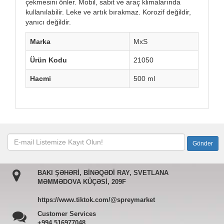
çekmesini önler. Mobil, sabit ve araç klimalarında
kullanılabilir. Leke ve artık bırakmaz. Korozif değildir,
yanıcı değildir.
Marka
MxS
Ürün Kodu
21050
Hacmi
500 ml
BAKI ŞƏHƏRİ, BİNƏQƏDİ RAY, SVETLANA
MƏMMƏDOVA KÜÇƏSİ, 209F
https://www.tiktok.com/@spreymarket
Customer Services
+994 516977048