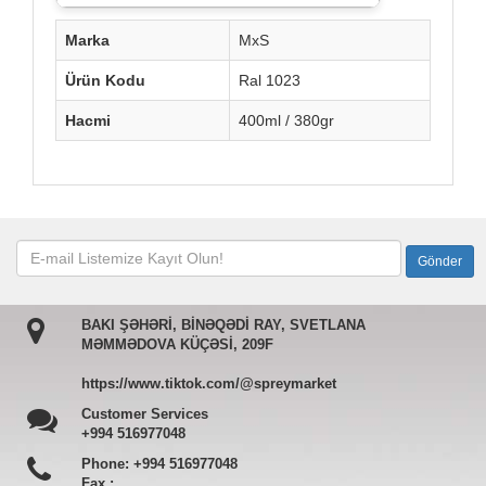
Marka
MxS
Ürün Kodu
Ral 1023
Hacmi
400ml / 380gr
BAKI ŞƏHƏRİ, BİNƏQƏDİ RAY, SVETLANA
MƏMMƏDOVA KÜÇƏSİ, 209F
https://www.tiktok.com/@spreymarket
Customer Services
+994 516977048
Phone:
+994 516977048
Fax :