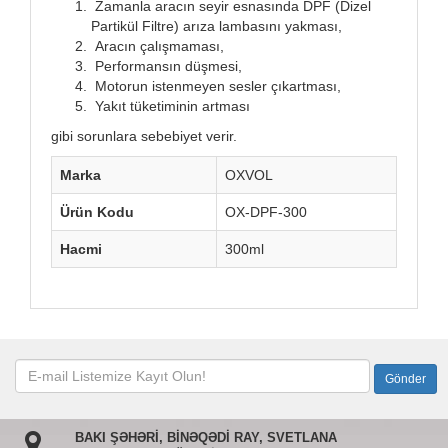
Zamanla aracın seyir esnasında DPF (Dizel
Partikül Filtre) arıza lambasını yakması,
Aracın çalışmaması,
Performansın düşmesi,
Motorun istenmeyen sesler çıkartması,
Yakıt tüketiminin artması
gibi sorunlara sebebiyet verir.
Marka
OXVOL
Ürün Kodu
OX-DPF-300
Hacmi
300ml
BAKI ŞƏHƏRİ, BİNƏQƏDİ RAY, SVETLANA