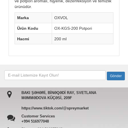
ve potpori aromalı, hijyenik, dezenfeksiyon ve temizlik
ürünüdür.
Marka
OXVOL
Ürün Kodu
OX-KGS-200 Potpori
Hacmi
200 ml
BAKI ŞƏHƏRİ, BİNƏQƏDİ RAY, SVETLANA
MƏMMƏDOVA KÜÇƏSİ, 209F
https://www.tiktok.com/@spreymarket
Customer Services
+994 516977048