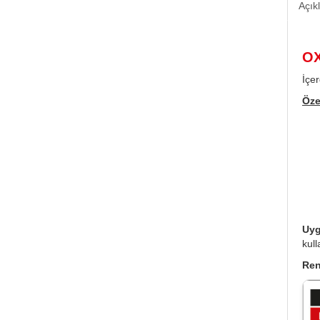
Açık
OX
İçer
Özel
Uyg
kull
Ren