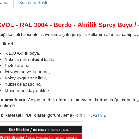
lama
Kullanım Şekli
VOL - RAL 3004 - Bordo - Akrilik Sprey Boya /
diği kaliteli bileşenler sayesinde çok geniş bir kullanım alanına sahip ol
likleri
:
%100 Akrilik boya,
Yüksek nitro-alkidal kalite,
Hızlı kuruma,
İyi yayılma ve tutunma,
Kolay uygulanabilirlik,
Yüksek kapatıcılık,
Mükemmel dayanıklılık.
ulama Alanı:
Ahşap, metal, eternit, alüminyum, karton, kağıt, cam, taş
anılabilir.
k Katelası:
PDF olarak görüntülemek için
TIKLAYINIZ