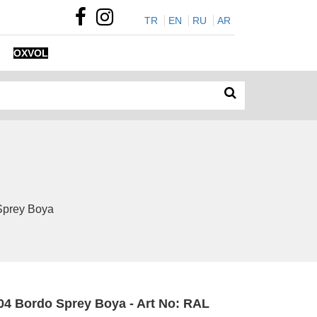
TR
EN
RU
AR
OXVOL
Sprey Boya
4 Bordo Sprey Boya - Art No: RAL