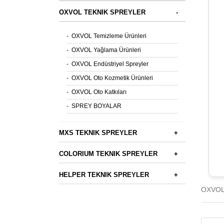
OXVOL TEKNIK SPREYLER
-
-
OXVOL Temizleme Ürünleri
-
OXVOL Yağlama Ürünleri
-
OXVOL Endüstriyel Spreyler
-
OXVOL Oto Kozmetik Ürünleri
-
OXVOL Oto Katkıları
-
SPREY BOYALAR
MXS TEKNIK SPREYLER
+
COLORIUM TEKNIK SPREYLER
+
HELPER TEKNIK SPREYLER
+
OXVOL 