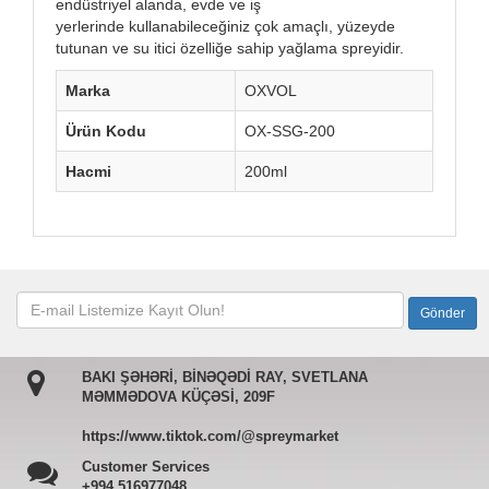
endüstriyel alanda, evde ve iş
yerlerinde kullanabileceğiniz çok amaçlı, yüzeyde
tutunan ve su itici özelliğe sahip yağlama spreyidir.
Marka
OXVOL
Ürün Kodu
OX-SSG-200
Hacmi
200ml
BAKI ŞƏHƏRİ, BİNƏQƏDİ RAY, SVETLANA
MƏMMƏDOVA KÜÇƏSİ, 209F
https://www.tiktok.com/@spreymarket
Customer Services
+994 516977048