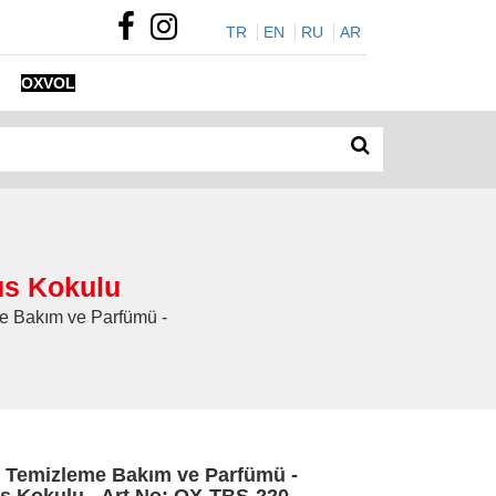
TR
EN
RU
AR
OXVOL
us Kokulu
me Bakım ve Parfümü -
 Temizleme Bakım ve Parfümü -