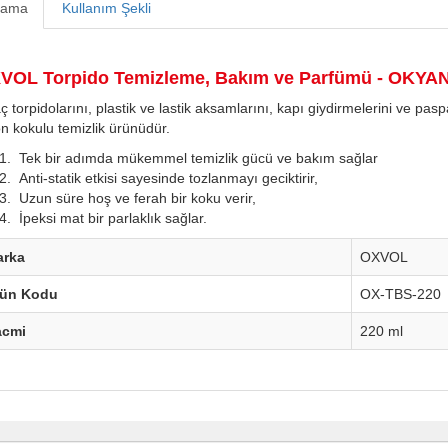
lama
Kullanım Şekli
VOL Torpido Temizleme, Bakım ve Parfümü - OKYAN
 torpidolarını, plastik ve lastik aksamlarını, kapı giydirmelerini ve pas
on kokulu temizlik ürünüdür.
Tek bir adımda mükemmel temizlik gücü ve bakım sağlar
Anti-statik etkisi sayesinde tozlanmayı geciktirir,
Uzun süre hoş ve ferah bir koku verir,
İpeksi mat bir parlaklık sağlar.
arka
OXVOL
rün Kodu
OX-TBS-220
acmi
220 ml