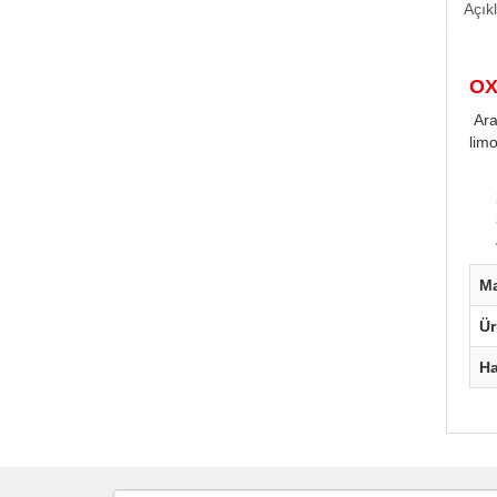
Açık
OX
Araç
lim
M
Ü
H