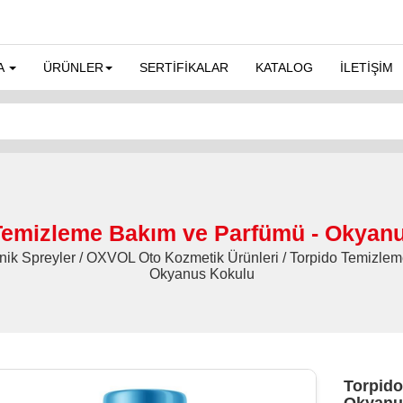
A
ÜRÜNLER
SERTİFİKALAR
KATALOG
İLETİŞİM
Temizleme Bakım ve Parfümü - Okyan
nik Spreyler / OXVOL Oto Kozmetik Ürünleri / Torpido Temizle
Okyanus Kokulu
Torpido