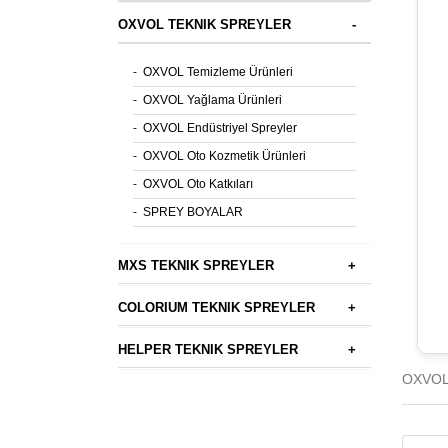
OXVOL TEKNIK SPREYLER
-
-
OXVOL Temizleme Ürünleri
-
OXVOL Yağlama Ürünleri
-
OXVOL Endüstriyel Spreyler
-
OXVOL Oto Kozmetik Ürünleri
-
OXVOL Oto Katkıları
-
SPREY BOYALAR
MXS TEKNIK SPREYLER
+
COLORIUM TEKNIK SPREYLER
+
HELPER TEKNIK SPREYLER
+
OXVOL 