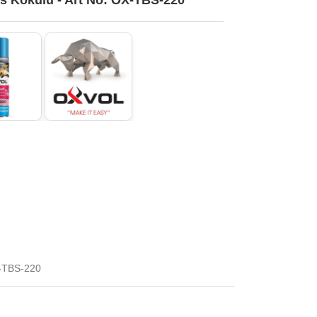
 Kokulu - Art No: OX-TBS-220
X-TBS-220