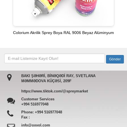
Colorium Akrilik Sprey Boya RAL 9006 Beyaz Alüminyum
BAKI ŞƏHƏRİ, BİNƏQƏDİ RAY, SVETLANA
MƏMMƏDOVA KÜÇƏSİ, 209F
https://www.tiktok.com/@spreymarket
Customer Services
+994 516977048
Phone:
+994 516977048
Fax :
info@oxvol.com