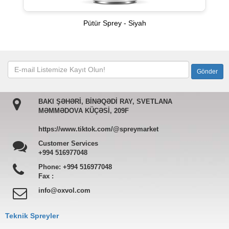
Pütür Sprey - Siyah
BAKI ŞƏHƏRİ, BİNƏQƏDİ RAY, SVETLANA
MƏMMƏDOVA KÜÇƏSİ, 209F
https://www.tiktok.com/@spreymarket
Customer Services
+994 516977048
Phone:
+994 516977048
Fax :
info@oxvol.com
Teknik Spreyler