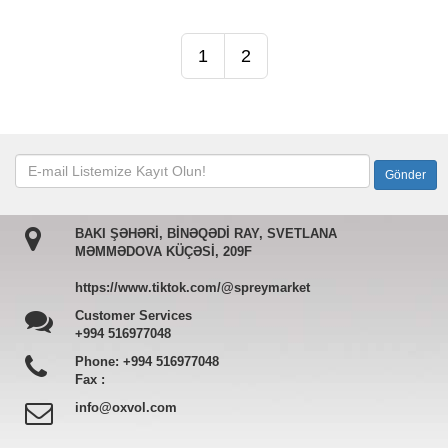
1
2
BAKI ŞƏHƏRİ, BİNƏQƏDİ RAY, SVETLANA
MƏMMƏDOVA KÜÇƏSİ, 209F
https://www.tiktok.com/@spreymarket
Customer Services
+994 516977048
Phone:
+994 516977048
Fax :
info@oxvol.com