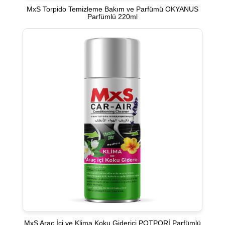
MxS Torpido Temizleme Bakım ve Parfümü OKYANUS
Parfümlü 220ml
MxS Araç İçi ve Klima Koku Giderici POTPORİ Parfümlü